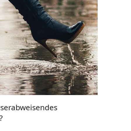
sserabweisendes
?