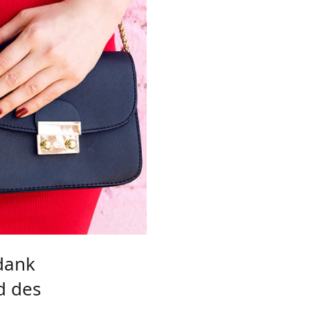
 dank
d des