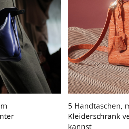
om
5 Handtaschen, 
nter
Kleiderschrank v
kannst