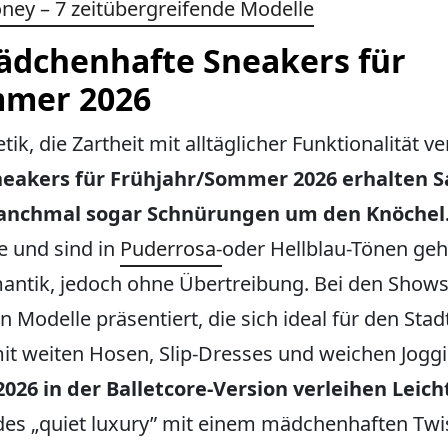
ney – 7 zeitübergreifende Modelle
Mädchenhafte Sneakers für
mmer 2026
etik, die Zartheit mit alltäglicher Funktionalität v
Sneakers für Frühjahr/Sommer 2026 erhalten 
manchmal sogar Schnürungen um den Knöchel
e und sind in
Puderrosa-
oder Hellblau-Tönen geha
mantik, jedoch ohne Übertreibung. Bei den Show
Modelle präsentiert, die sich ideal für den Sta
mit weiten Hosen, Slip-Dresses und weichen Jog
26 in der Balletcore-Version verleihen Leich
il des „quiet luxury” mit einem mädchenhaften Twi