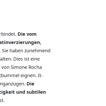
erbindet.
Die vom
Satinverzierungen,
.
Sie haben zunehmend
lten. Dies ist eine
s von Simone Rocha
dtbummel eignen. It-
ginganzügen.
Die
tigkeit und subtilen
st.