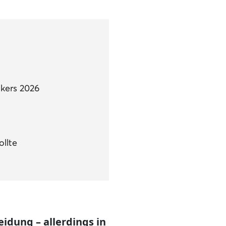
kers 2026
llte
eidung – allerdings in