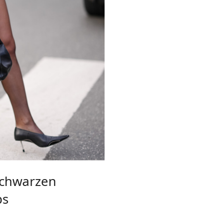
schwarzen
ps