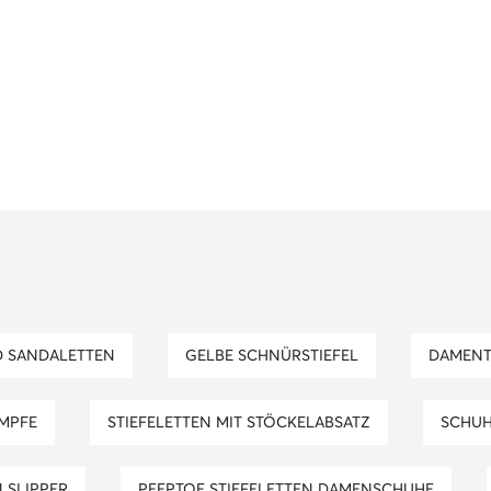
D SANDALETTEN
GELBE SCHNÜRSTIEFEL
DAMEN
ÜMPFE
STIEFELETTEN MIT STÖCKELABSATZ
SCHU
N SLIPPER
PEEPTOE STIEFELETTEN DAMENSCHUHE