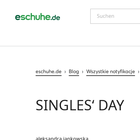
Suchen
eschuhe.de
›
Blog
›
Wszystkie notyfikacje
SINGLES‘ DAY
aleksandra.jankowska