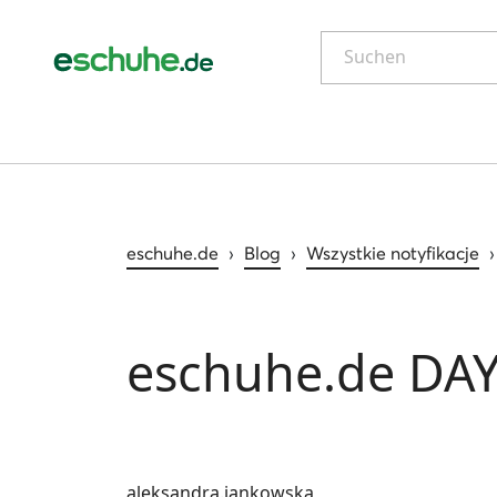
Suchen
eschuhe.de
›
Blog
›
Wszystkie notyfikacje
eschuhe.de DA
aleksandra.jankowska